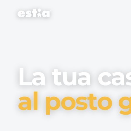
La tua ca
al posto g