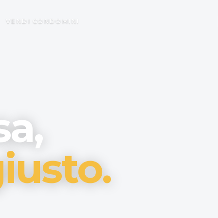
VENDI
CONDOMINI
sa,
iusto.