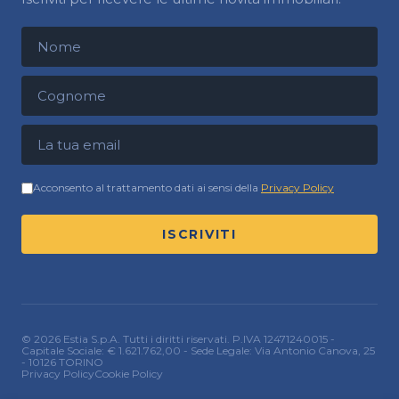
Nome
Cognome
Indirizzo email
Acconsento al trattamento dati ai sensi della
Privacy Policy
ISCRIVITI
© 2026 Estia S.p.A. Tutti i diritti riservati. P.IVA 12471240015 -
Capitale Sociale: € 1.621.762,00 - Sede Legale: Via Antonio Canova, 25
- 10126 TORINO
Privacy Policy
Cookie Policy