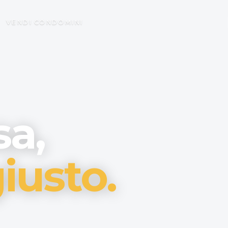
VENDI
CONDOMINI
sa,
iusto.