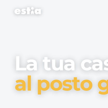
La tua ca
al posto g