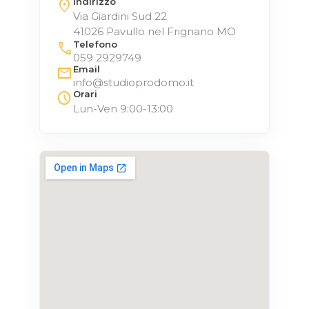
Indirizzo
location_on
Via Giardini Sud 22
41026 Pavullo nel Frignano MO
Telefono
call
059 2929749
Email
mail
info@studioprodomo.it
Orari
schedule
Lun-Ven 9:00-13:00