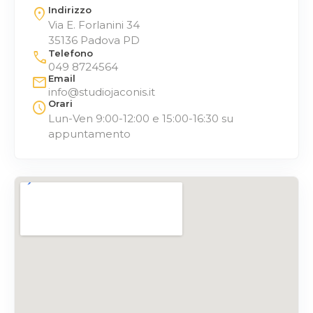
Indirizzo
location_on
Via E. Forlanini 34
35136 Padova PD
Telefono
call
049 8724564
Email
mail
info@studiojaconis.it
Orari
schedule
Lun-Ven 9:00-12:00 e 15:00-16:30 su
appuntamento