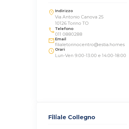
Indirizzo
location_on
Via Antonio Canova 25
10126 Torino TO
Telefono
call
011 0880288
Email
mail
filialetorinocentro@estia.homes
Orari
schedule
Lun-Ven 9:00-13:00 e 14:00-18:00
Filiale Collegno