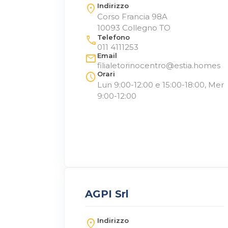
Indirizzo
location_on
Corso Francia 98A
10093 Collegno TO
Telefono
call
011 4111253
Email
mail
filialetorinocentro@estia.homes
Orari
schedule
Lun 9:00-12:00 e 15:00-18:00, Mer
9:00-12:00
AGPI Srl
Indirizzo
location_on