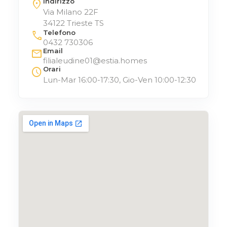
Indirizzo
location_on
Via Milano 22F
34122 Trieste TS
Telefono
call
0432 730306
Email
mail
filialeudine01@estia.homes
Orari
schedule
Lun-Mar 16:00-17:30, Gio-Ven 10:00-12:30