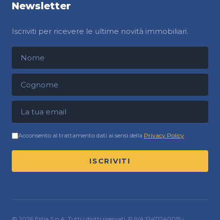
Newsletter
Iscriviti per ricevere le ultime novità immobiliari.
Nome
Cognome
Indirizzo email
Acconsento al trattamento dati ai sensi della
Privacy Policy
ISCRIVITI
© 2026 Estia S.p.A. Tutti i diritti riservati. P.IVA 12471240015 -