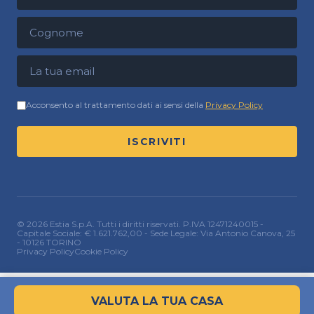
Cognome
Indirizzo email
Acconsento al trattamento dati ai sensi della
Privacy Policy
ISCRIVITI
© 2026 Estia S.p.A. Tutti i diritti riservati. P.IVA 12471240015 -
Capitale Sociale: € 1.621.762,00 - Sede Legale: Via Antonio Canova, 25
- 10126 TORINO
Privacy Policy
Cookie Policy
VALUTA LA TUA CASA