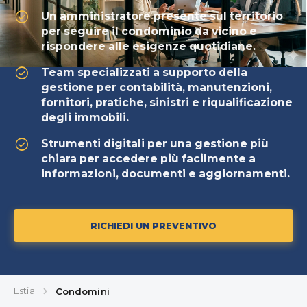
check_circle
Un amministratore presente sul territorio
per seguire il condominio da vicino e
rispondere alle esigenze quotidiane.
check_circle
Team specializzati a supporto della
gestione per contabilità, manutenzioni,
fornitori, pratiche, sinistri e riqualificazione
degli immobili.
check_circle
Strumenti digitali per una gestione più
chiara per accedere più facilmente a
informazioni, documenti e aggiornamenti.
RICHIEDI UN PREVENTIVO
Estia
Condomini