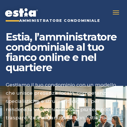
AMMINISTRATORE CONDOMINIALE
Estia, l’amministratore
condominiale al tuo
fianco online e nel
quartiere
Gestiamo il tuo condominio con un modello
che unisce presenza locale, competenze
specialistiche e strumenti digitali, per
rendere la vita condominiale più semplice,
trasparente e organizzata. Con Estia hai: