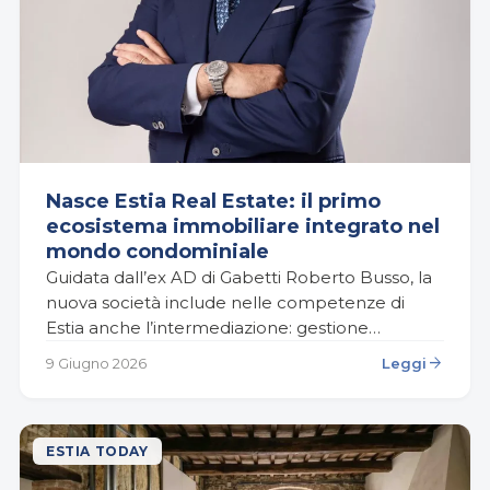
Nasce Estia Real Estate: il primo
ecosistema immobiliare integrato nel
mondo condominiale
Guidata dall’ex AD di Gabetti Roberto Busso, la
nuova società include nelle competenze di
Estia anche l’intermediazione: gestione
trasparente, dati cerificati e consulenza evoluta
arrow_forward
9 Giugno 2026
Leggi
per trasformare il ruolo dell’agente
immobiliare…
ESTIA TODAY