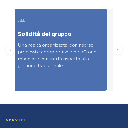
groups
verified_user
Solidità del gruppo
Sicu
Una realtà organizzata, con risorse,
Un su
chevron_left
chevron_right
e
processi e competenze che offrono
affron
maggiore continuità rispetto alla
conte
gestione tradizionale.
compl
SERVIZI