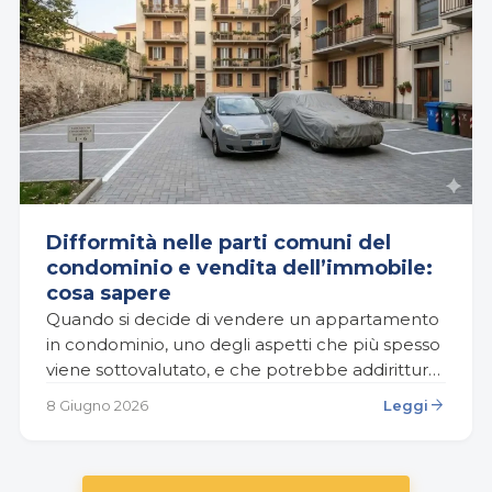
Difformità nelle parti comuni del
condominio e vendita dell’immobile:
cosa sapere
Quando si decide di vendere un appartamento
in condominio, uno degli aspetti che più spesso
viene sottovalutato, e che potrebbe addirittura
bloccare o compromettere la compravendita,
arrow_forward
8 Giugno 2026
Leggi
riguarda le difformità urbanistiche…