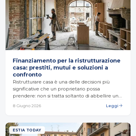
Finanziamento per la ristrutturazione
casa: prestiti, mutui e soluzioni a
confronto
Ristrutturare casa è una delle decisioni più
significative che un proprietario possa
prendere: non si tratta soltanto di abbellire un
appartamento o rinnovare ambienti usurati, ma
arrow_forward
8 Giugno 2026
Leggi
di investire sulla qualità…
ESTIA TODAY