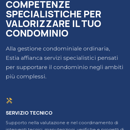
COMPETENZE
SPECIALISTICHE PER
VALORIZZARE IL TUO
CONDOMINIO
Alla gestione condominiale ordinaria,
Estia affianca servizi specialistici pensati
per supportare il condominio negli ambiti
più complessi.
handyman
SERVIZIO TECNICO
Supporto nella valutazione e nel coordinamento di
interventi tecnici, manutenzioni, verifiche e progetti di