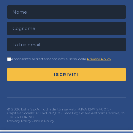
Nome
Cognome
Indirizzo email
Acconsento al trattamento dati ai sensi della
Privacy Policy
ISCRIVITI
© 2026 Estia S.p.A. Tutti i diritti riservati. P.IVA 12471240015 -
Capitale Sociale: € 1.621.762,00 - Sede Legale: Via Antonio Canova, 25
- 10126 TORINO
Privacy Policy
Cookie Policy