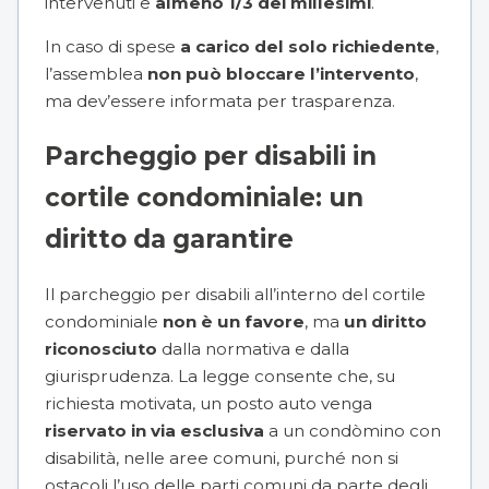
intervenuti e
almeno 1/3 dei millesimi
.
In caso di spese
a carico del solo richiedente
,
l’assemblea
non può bloccare l’intervento
,
ma dev’essere informata per trasparenza.
Parcheggio per disabili in
cortile condominiale: un
diritto da garantire
Il parcheggio per disabili all’interno del cortile
condominiale
non è un favore
, ma
un diritto
riconosciuto
dalla normativa e dalla
giurisprudenza. La legge consente che, su
richiesta motivata, un posto auto venga
riservato in via esclusiva
a un condòmino con
disabilità, nelle aree comuni, purché non si
ostacoli l’uso delle parti comuni da parte degli