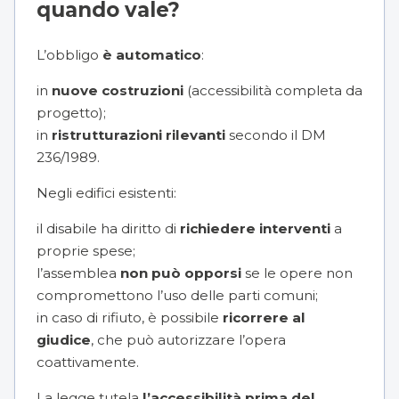
quando vale?
L’obbligo
è automatico
:
in
nuove costruzioni
(accessibilità completa da
progetto);
in
ristrutturazioni rilevanti
secondo il DM
236/1989.
Negli edifici esistenti:
il disabile ha diritto di
richiedere interventi
a
proprie spese;
l’assemblea
non può opporsi
se le opere non
compromettono l’uso delle parti comuni;
in caso di rifiuto, è possibile
ricorrere al
giudice
, che può autorizzare l’opera
coattivamente.
La legge tutela
l’accessibilità prima del