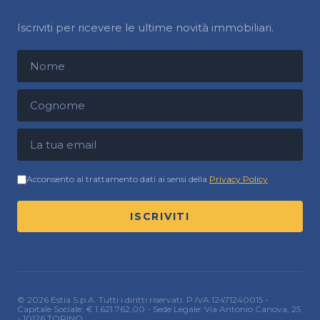
Iscriviti per ricevere le ultime novità immobiliari.
Nome
Cognome
Indirizzo email
Acconsento al trattamento dati ai sensi della
Privacy Policy
ISCRIVITI
© 2026 Estia S.p.A. Tutti i diritti riservati. P.IVA 12471240015 -
Capitale Sociale: € 1.621.762,00 - Sede Legale: Via Antonio Canova, 25
- 10126 TORINO