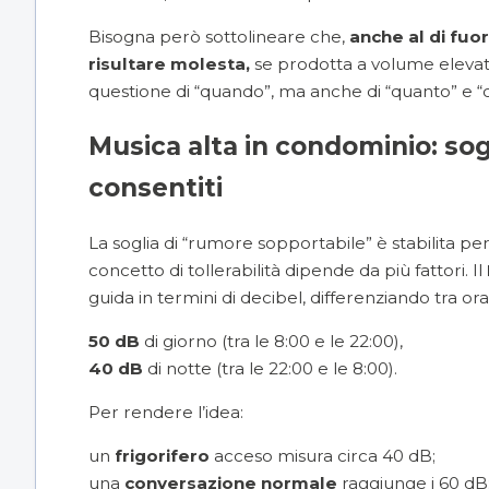
Bisogna però sottolineare che,
anche al di fuor
risultare molesta,
se prodotta a volume elevato
questione di “quando”, ma anche di “quanto” e 
Musica alta in condominio: sogli
consentiti
La soglia di “rumore sopportabile” è stabilita p
concetto di tollerabilità dipende da più fattori. Il
guida in termini di decibel, differenziando tra or
50 dB
di giorno (tra le 8:00 e le 22:00),
40 dB
di notte (tra le 22:00 e le 8:00).
Per rendere l’idea:
un
frigorifero
acceso misura circa 40 dB;
una
conversazione normale
raggiunge i 60 dB