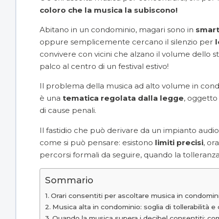
coloro che la musica la subiscono!
Abitano in un condominio, magari sono in
smart
oppure semplicemente cercano il silenzio per
l
convivere con vicini che alzano il volume dello 
palco al centro di un festival estivo!
Il problema della musica ad alto volume in con
è una
tematica regolata dalla legge
, oggetto 
di cause penali.
Il fastidio che può derivare da un impianto aud
come si può pensare: esistono
limiti precisi
, or
percorsi formali da seguire, quando la tolleranza 
Sommario
Orari consentiti per ascoltare musica in condomin
Musica alta in condominio: soglia di tollerabilità e
Quando la musica supera i decibel consentiti: co