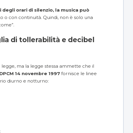
i degli orari di silenzio, la musica può
 o con continuità. Quindi, non è solo una
“come”.
a di tollerabilità e decibel
er legge, ma la legge stessa ammette che il
DPCM 14 novembre 1997
fornisce le linee
ario diurno e notturno:
;