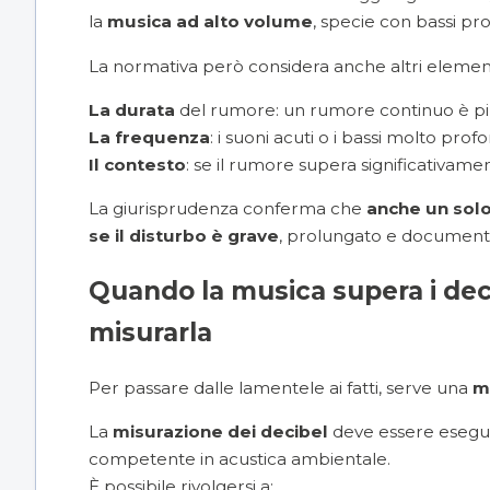
la
musica ad alto volume
, specie con bassi pr
La normativa però considera anche altri element
La durata
del rumore: un rumore continuo è più
La frequenza
: i suoni acuti o i bassi molto prof
Il contesto
: se il rumore supera significativament
La giurisprudenza conferma che
anche un solo
se il disturbo è grave
, prolungato e document
Quando la musica supera i dec
misurarla
Per passare dalle lamentele ai fatti, serve una
m
La
misurazione dei decibel
deve essere esegu
competente in acustica ambientale.
È possibile rivolgersi a: