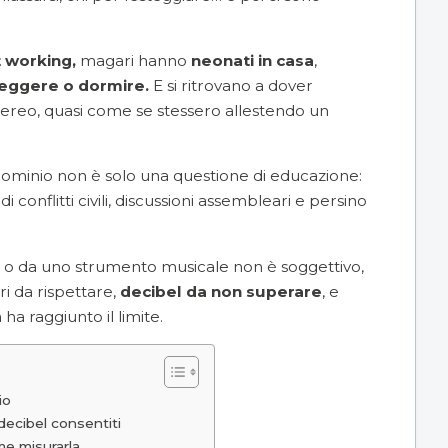
 working,
magari hanno
neonati in casa
,
eggere o dormire.
E si ritrovano a dover
stereo, quasi come se stessero allestendo un
dominio non è solo una questione di educazione:
di conflitti civili, discussioni assembleari e persino
io o da uno strumento musicale non è soggettivo,
ari da rispettare,
decibel da non superare
, e
ha raggiunto il limite.
io
 decibel consentiti
me misurarla