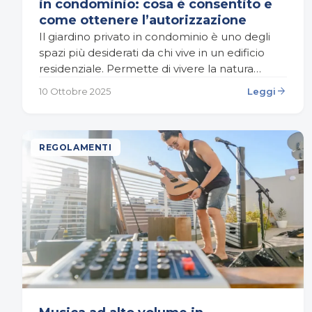
in condominio: cosa è consentito e
come ottenere l’autorizzazione
Il giardino privato in condominio è uno degli
spazi più desiderati da chi vive in un edificio
residenziale. Permette di vivere la natura
anche in città, di creare un’area relax…
arrow_forward
10 Ottobre 2025
Leggi
REGOLAMENTI