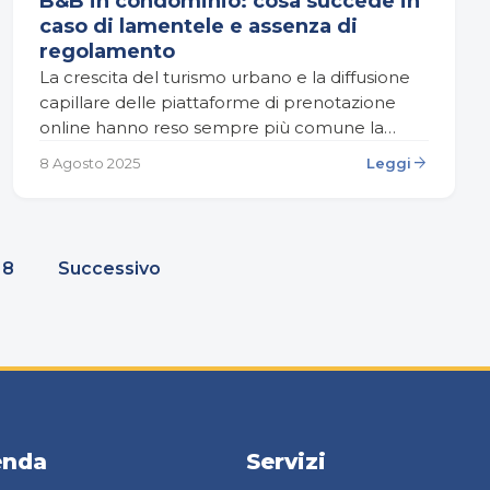
B&B in condominio: cosa succede in
caso di lamentele e assenza di
regolamento
La crescita del turismo urbano e la diffusione
capillare delle piattaforme di prenotazione
online hanno reso sempre più comune la
nascita di bed & breakfast anche all’interno dei
arrow_forward
8 Agosto 2025
Leggi
condomini residenziali.…
8
Successivo
enda
Servizi