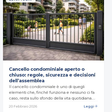
Cancello condominiale aperto o
chiuso: regole, sicurezza e decisioni
dell’assemblea
Il cancello condominiale è uno di quegli
elementi che, finché funziona e nessuno ci fa
caso, resta sullo sfondo della vita quotidiana.
Poi succede qualcosa: un vicino lo lascia
arrow_forward
20 Febbraio 2026
Leggi
costantemente…