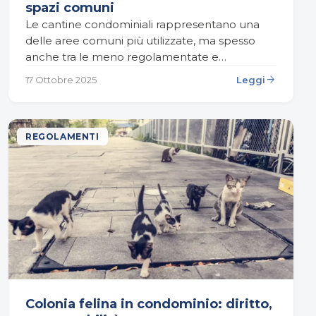
spazi comuni
Le cantine condominiali rappresentano una
delle aree comuni più utilizzate, ma spesso
anche tra le meno regolamentate e
comprese dai condòmini. Sebbene non si
arrow_forward
17 Ottobre 2025
Leggi
tratti di spazi destinati alla vita…
REGOLAMENTI
Colonia felina in condominio: diritto,