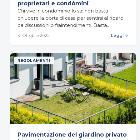
proprietari e condòmini
Chi vive in condominio lo sa: non basta
chiudere la porta di casa per sentirsi al riparo
da discussioni o fraintendimenti. Basta
un’insegna, una finestra aperta, la musica o
arrow_forward
31 Ottobre 2025
Leggi
un…
REGOLAMENTI
Pavimentazione del giardino privato