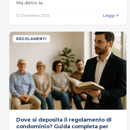
Ma dietro la…
arrow_forward
12 Dicembre 2025
Leggi
REGOLAMENTI
Dove si deposita il regolamento di
condominio? Guida completa per