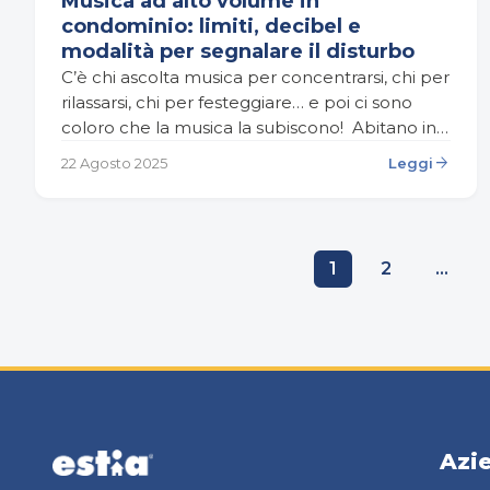
Musica ad alto volume in
condominio: limiti, decibel e
modalità per segnalare il disturbo
C’è chi ascolta musica per concentrarsi, chi per
rilassarsi, chi per festeggiare… e poi ci sono
coloro che la musica la subiscono! Abitano in
un condominio, magari sono in smart…
arrow_forward
22 Agosto 2025
Leggi
Paginazione
1
2
…
degli
articoli
Azi