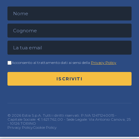
Nome
Cognome
Indirizzo email
Acconsento al trattamento dati ai sensi della
Privacy Policy
ISCRIVITI
© 2026 Estia S.p.A. Tutti i diritti riservati. P.IVA 12471240015 -
Capitale Sociale: € 1.621.762,00 - Sede Legale: Via Antonio Canova, 25
- 10126 TORINO
Privacy Policy
Cookie Policy