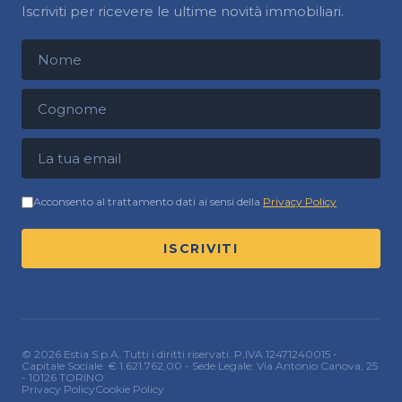
Iscriviti per ricevere le ultime novità immobiliari.
Nome
Cognome
Indirizzo email
Acconsento al trattamento dati ai sensi della
Privacy Policy
ISCRIVITI
© 2026 Estia S.p.A. Tutti i diritti riservati. P.IVA 12471240015 -
Capitale Sociale: € 1.621.762,00 - Sede Legale: Via Antonio Canova, 25
- 10126 TORINO
Privacy Policy
Cookie Policy