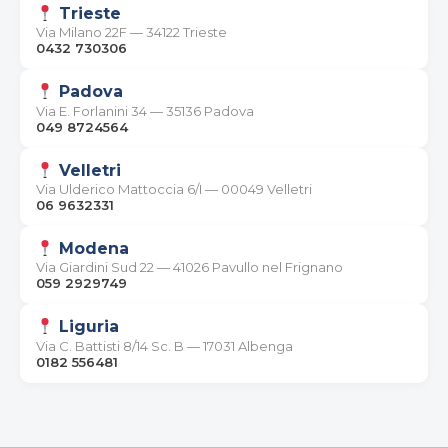
Trieste
Via Milano 22F — 34122 Trieste
0432 730306
Padova
Via E. Forlanini 34 — 35136 Padova
049 8724564
Velletri
Via Ulderico Mattoccia 6/I — 00049 Velletri
06 9632331
Modena
Via Giardini Sud 22 — 41026 Pavullo nel Frignano
059 2929749
Liguria
Via C. Battisti 8/14 Sc. B — 17031 Albenga
0182 556481