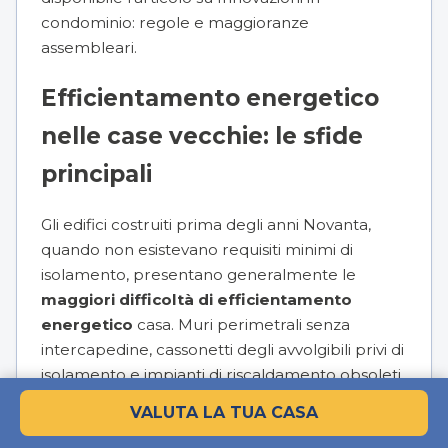
condominio: regole e maggioranze
assembleari
.
Efficientamento energetico
nelle case vecchie: le sfide
principali
Gli edifici costruiti prima degli anni Novanta,
quando non esistevano requisiti minimi di
isolamento, presentano generalmente le
maggiori difficoltà di efficientamento
energetico
casa. Muri perimetrali senza
intercapedine, cassonetti degli avvolgibili privi di
isolamento e impianti di riscaldamento obsoleti
sono le criticità più frequenti in questo tipo di
VALUTA LA TUA CASA
immobili.