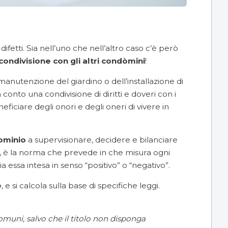
 difetti. Sia nell’uno che nell’altro caso c’è però
 condivisione con gli altri condòmini
!
manutenzione del giardino
o dell’
installazione di
onto una condivisione di diritti e doveri con i
iciare degli onori e degli oneri di vivere in
ominio
a supervisionare, decidere e bilanciare
ece, è la norma che prevede in che misura ogni
 essa intesa in senso “positivo” o “negativo”.
e
, e si calcola sulla base di specifiche leggi.
comuni, salvo che il titolo non disponga