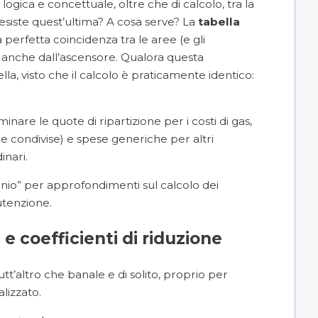
gica e concettuale, oltre che di calcolo, tra la
esiste quest’ultima? A cosa serve? La
tabella
a perfetta coincidenza tra le aree (e gli
te anche dall’ascensore. Qualora questa
la, visto che il calcolo è praticamente identico:
minare le quote di ripartizione per i costi di gas,
e condivise) e spese generiche per altri
inari.
inio
” per approfondimenti sul calcolo dei
utenzione.
 e coefficienti di riduzione
tt’altro che banale e di solito, proprio per
lizzato.