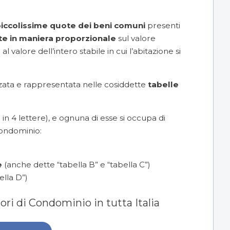
iccolissime quote dei beni comuni
presenti
e in maniera proporzionale
sul valore
 valore dell’intero stabile in cui l’abitazione si
zata e rappresentata nelle cosiddette
tabelle
a in 4 lettere), e ognuna di esse si occupa di
 condominio:
e
(anche dette “tabella B” e “tabella C”)
ella D”)
ri di Condominio in tutta Italia