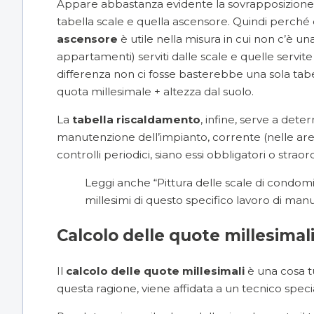
Appare abbastanza evidente la sovrapposizione lo
tabella scale e quella ascensore. Quindi perché 
ascensore
è utile nella misura in cui non c’è un
appartamenti) serviti dalle scale e quelle servi
differenza non ci fosse basterebbe una sola tabel
quota millesimale + altezza dal suolo.
La
tabella riscaldamento
, infine, serve a deter
manutenzione dell’impianto, corrente (nelle are
controlli periodici, siano essi obbligatori o straord
Leggi anche “
Pittura delle scale di condom
millesimi di questo specifico lavoro di man
Calcolo delle quote millesimali
Il
calcolo delle quote millesimali
è una cosa tu
questa ragione, viene affidata a un tecnico specia