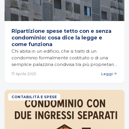
Ripartizione spese tetto con e senza
condominio: cosa dice la legge e
come funziona
Chi abita in un edificio, che si tratti di un
condominio formalmente costituito o di una
semplice palazzina condivisa tra più proprietari,
prima o poi si troverà ad affrontare una…
arrow_forward
17 Aprile 2025
Leggi
CONTABILITÀ E SPESE