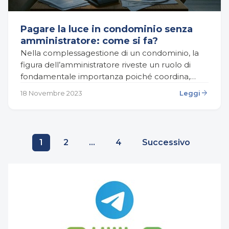
Pagare la luce in condominio senza
amministratore: come si fa?
Nella complessagestione di un condominio, la
figura dell’amministratore riveste un ruolo di
fondamentale importanza poiché coordina,
controlla e organizza gli affari comuni all’interno
arrow_forward
18 Novembre 2023
Leggi
di un edificio residenziale. Ad esempio si…
Paginazione
1
2
…
4
Successivo
degli
articoli