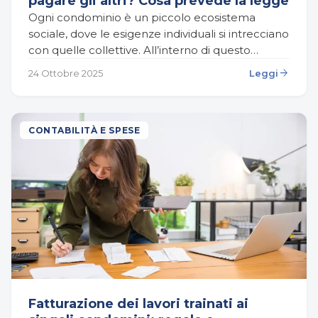
pagare gli altri? Cosa prevede la legge
Ogni condominio è un piccolo ecosistema
sociale, dove le esigenze individuali si intrecciano
con quelle collettive. All’interno di questo
contesto, la regolare partecipazione alle spese
arrow_forward
24 Ottobre 2025
Leggi
comuni è uno degli strumenti…
CONTABILITÀ E SPESE
Fatturazione dei lavori trainati ai