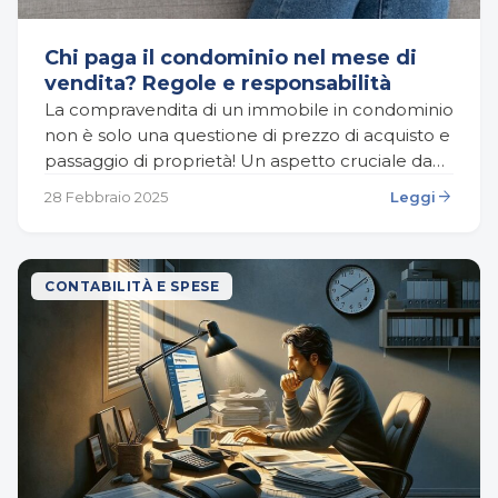
Chi paga il condominio nel mese di
vendita? Regole e responsabilità
La compravendita di un immobile in condominio
non è solo una questione di prezzo di acquisto e
passaggio di proprietà! Un aspetto cruciale da
considerare, spesso trascurato dai venditori e…
arrow_forward
28 Febbraio 2025
Leggi
CONTABILITÀ E SPESE