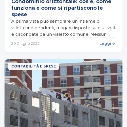
Condominio orizzontale: cos’è, come
funziona e come si ripartiscono le
spese
A prima vista può sembrare un insieme di
villette indipendenti, magari disposte su più livelli
e circondate da un vialetto comune. Nessun
palazzo, nessuna scala condivisa, nessun
arrow_forward
20 Giugno 2025
Leggi
portone. Eppure, anche…
CONTABILITÀ E SPESE