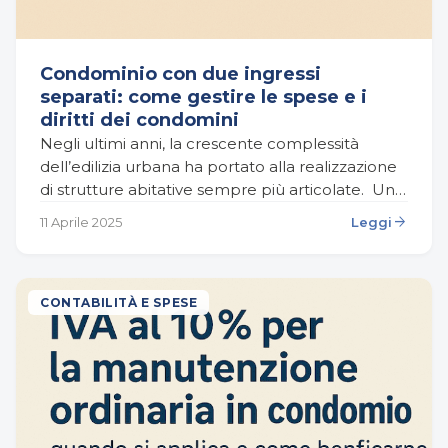
Condominio con due ingressi
separati: come gestire le spese e i
diritti dei condomini
Negli ultimi anni, la crescente complessità
dell’edilizia urbana ha portato alla realizzazione
di strutture abitative sempre più articolate. Una
delle configurazioni architettoniche più diffuse,
arrow_forward
11 Aprile 2025
Leggi
specialmente nei grandi centri urbani, è…
CONTABILITÀ E SPESE