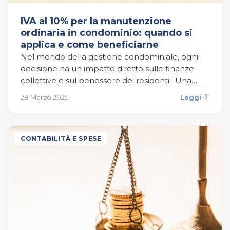
IVA al 10% per la manutenzione
ordinaria in condominio: quando si
applica e come beneficiarne
Nel mondo della gestione condominiale, ogni
decisione ha un impatto diretto sulle finanze
collettive e sul benessere dei residenti. Una
delle opportunità più vantaggiose, ma spesso
arrow_forward
28 Marzo 2025
Leggi
poco conosciute o mal…
CONTABILITÀ E SPESE