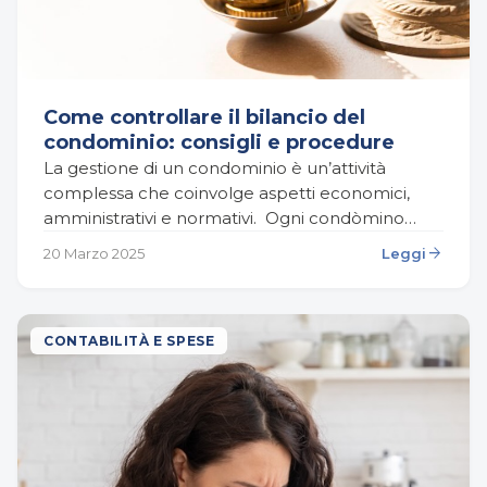
Come controllare il bilancio del
condominio: consigli e procedure
La gestione di un condominio è un’attività
complessa che coinvolge aspetti economici,
amministrativi e normativi. Ogni condòmino
contribuisce al funzionamento della struttura
arrow_forward
20 Marzo 2025
Leggi
con il pagamento delle spese condominiali, ma
non…
CONTABILITÀ E SPESE