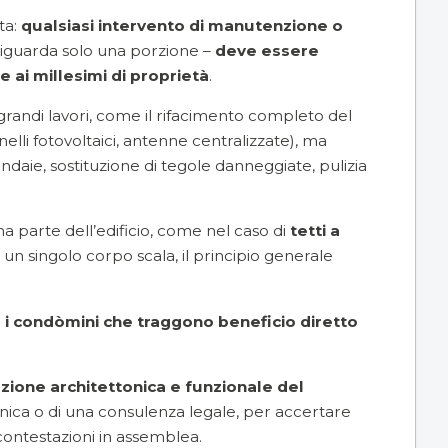
ta:
qualsiasi intervento di manutenzione o
iguarda solo una porzione –
deve essere
ne ai
millesimi di proprietà
.
 grandi lavori, come il rifacimento completo del
elli fotovoltaici
, antenne centralizzate), ma
ondaie, sostituzione di tegole danneggiate, pulizia
a parte dell’edificio, come nel caso di
tetti a
n singolo corpo scala, il principio generale
a i condòmini che traggono beneficio diretto
zione architettonica e funzionale del
ecnica o di una consulenza legale, per accertare
contestazioni in assemblea.