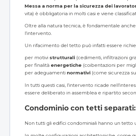
Messa a norma per la sicurezza dei lavorator
vita) è obbligatoria in molti casi e viene classi
Oltre alla natura tecnica, è fondamentale anche 
l’intervento.
Un rifacimento del tetto può infatti essere richie
per motivi
strutturali
(cedimenti, infiltrazioni gra
per finalità
energetiche
(coibentazioni per migl
per adeguamenti
normativi
(come sicurezza sul 
In tutti questi casi, l’intervento ricade nell’int
essere deliberato in assemblea e ripartito second
Condominio con tetti separati:
Non tutti gli edifici condominiali hanno un tetto u
In molte configurazioni architettoniche, come que