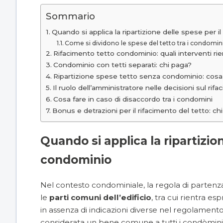
Sommario
Quando si applica la ripartizione delle spese per i
Come si dividono le spese del tetto tra i condomini
Rifacimento tetto condominio: quali interventi r
Condominio con tetti separati: chi paga?
Ripartizione spese tetto senza condominio: cosa
Il ruolo dell’amministratore nelle decisioni sul rif
Cosa fare in caso di disaccordo tra i condomini
Bonus e detrazioni per il rifacimento del tetto: chi
Quando si applica la ripartizion
condominio
Nel contesto condominiale, la regola di partenza è
le
parti comuni dell’edificio
, tra cui rientra e
in assenza di indicazioni diverse nel
regolamento
considerata un bene comune a tutti i condòmini