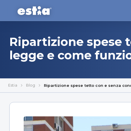
Ripartizione spese 
legge e come funzi
Estia
Blog
Ripartizione spese tetto con e senza co