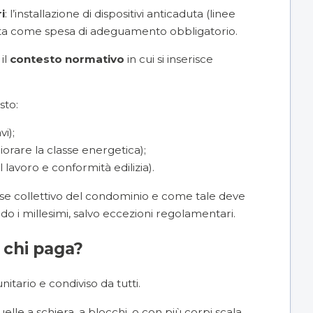
i
: l’installazione di dispositivi anticaduta (linee
ficata come spesa di adeguamento obbligatorio.
il
contesto normativo
in cui si inserisce
sto:
vi);
iorare la classe energetica);
lavoro e conformità edilizia).
eresse collettivo del condominio e come tale deve
o i millesimi, salvo eccezioni regolamentari.
 chi paga?
nitario e condiviso da tutti.
lle a schiera, a blocchi, o con più corpi scala