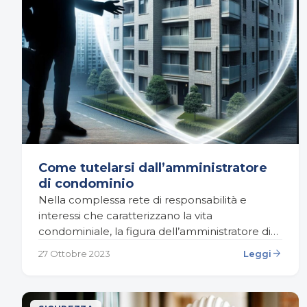
Come tutelarsi dall’amministratore
di condominio
Nella complessa rete di responsabilità e
interessi che caratterizzano la vita
condominiale, la figura dell’amministratore di
condominio svolge un ruolo cruciale. Gli
arrow_forward
27 Ottobre 2023
Leggi
abitanti di un condominio, investendo fiducia e
risorse…