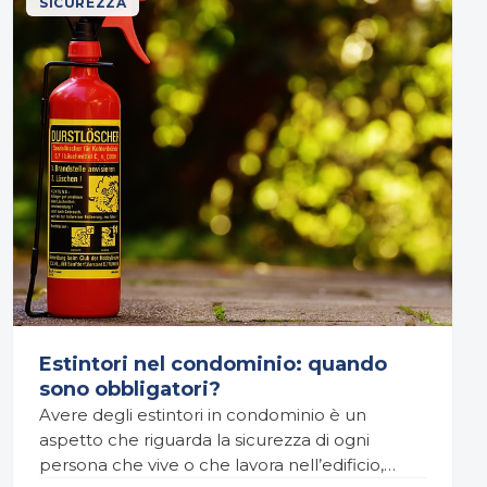
SICUREZZA
Estintori nel condominio: quando
sono obbligatori?
Avere degli estintori in condominio è un
aspetto che riguarda la sicurezza di ogni
persona che vive o che lavora nell’edificio,