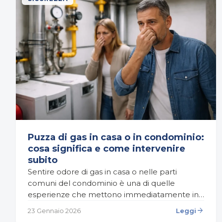
Puzza di gas in casa o in condominio:
cosa significa e come intervenire
subito
Sentire odore di gas in casa o nelle parti
comuni del condominio è una di quelle
esperienze che mettono immediatamente in
allerta. Anche una percezione lieve può
arrow_forward
23 Gennaio 2026
Leggi
generare ansia, perché…