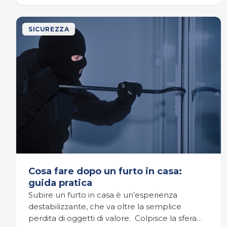
SICUREZZA
Cosa fare dopo un furto in casa:
guida pratica
Subire un furto in casa è un’esperienza
destabilizzante, che va oltre la semplice
perdita di oggetti di valore. Colpisce la sfera