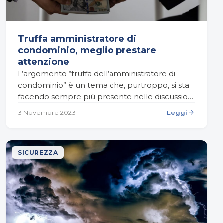
Truffa amministratore di
condominio, meglio prestare
attenzione
L’argomento “truffa dell’amministratore di
condominio” è un tema che, purtroppo, si sta
facendo sempre più presente nelle discussioni
dei condomini di oggi. La figura
arrow_forward
3 Novembre 2023
Leggi
dell’amministratore di condominio dovrebbe,
in teoria,…
SICUREZZA