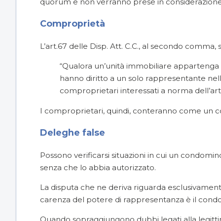
quorum e non verranno prese in considerazione i
Comproprietà
L’art.67 delle Disp. Att. C.C., al secondo comma, 
“Qualora un’unità immobiliare appartenga i
hanno diritto a un solo rappresentante nel
comproprietari interessati a norma dell’art
I comproprietari, quindi, conteranno come un 
Deleghe false
Possono verificarsi situazioni in cui un condo
senza che lo abbia autorizzato.
La disputa che ne deriva riguarda esclusivamente 
carenza del potere di rappresentanza è il cond
Quando sopraggiungono dubbi legati alla legit