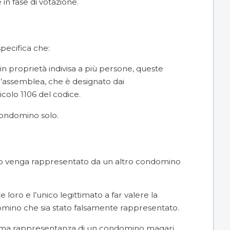
n fase di votazione.
specifica che:
n proprietà indivisa a più persone, queste
l’assemblea, che è designato dai
icolo 1106 del codice.
condomino solo.
mino venga rappresentato da un altro condomino
loro e l’unico legittimato a far valere la
omino che sia stato falsamente rappresentato.
tima rappresentanza di un condomino magari