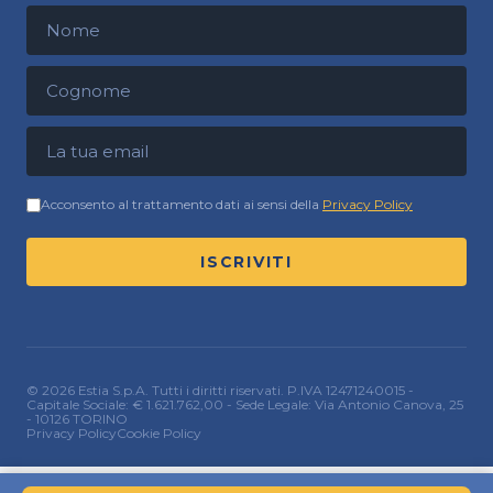
Nome
Cognome
Indirizzo email
Acconsento al trattamento dati ai sensi della
Privacy Policy
ISCRIVITI
© 2026 Estia S.p.A. Tutti i diritti riservati. P.IVA 12471240015 -
Capitale Sociale: € 1.621.762,00 - Sede Legale: Via Antonio Canova, 25
- 10126 TORINO
Privacy Policy
Cookie Policy