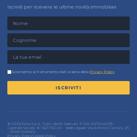
Iscriviti per ricevere le ultime novità immobiliari.
Nome
Cognome
Indirizzo email
Acconsento al trattamento dati ai sensi della
Privacy Policy
ISCRIVITI
© 2026 Estia S.p.A. Tutti i diritti riservati. P.IVA 12471240015 -
Capitale Sociale: € 1.621.762,00 - Sede Legale: Via Antonio Canova, 25
- 10126 TORINO
Privacy Policy
Cookie Policy