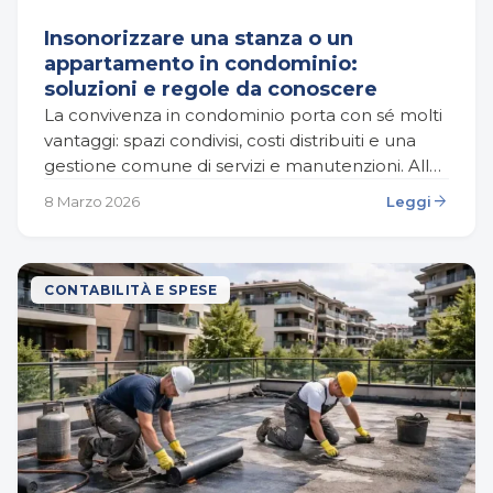
Insonorizzare una stanza o un
appartamento in condominio:
soluzioni e regole da conoscere
La convivenza in condominio porta con sé molti
vantaggi: spazi condivisi, costi distribuiti e una
gestione comune di servizi e manutenzioni. Allo
stesso tempo, vivere nello stesso edificio
arrow_forward
8 Marzo 2026
Leggi
significa anche…
CONTABILITÀ E SPESE