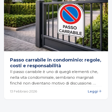
Passo carrabile in condominio: regole,
costi e responsabilità
Il passo carrabile è uno di quegli elementi che,
nella vita condominiale, sembrano marginali
finché non diventano motivo di discussione.
Un’auto parcheggiata davanti all’accesso, una
arrow_forward
13 Febbraio 2026
Leggi
multa inaspettata, un vicino che…