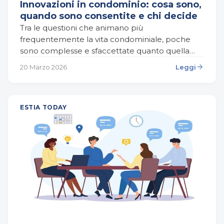
Innovazioni in condominio: cosa sono,
quando sono consentite e chi decide
Tra le questioni che animano più
frequentemente la vita condominiale, poche
sono complesse e sfaccettate quanto quella
delle innovazioni. Quando si tratta di modificare,
arrow_forward
20 Marzo 2026
Leggi
migliorare o trasformare le parti comuni…
ESTIA TODAY