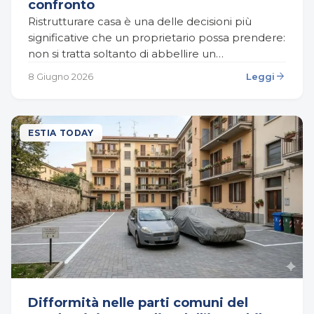
confronto
Ristrutturare casa è una delle decisioni più
significative che un proprietario possa prendere:
non si tratta soltanto di abbellire un
appartamento o rinnovare ambienti usurati, ma
arrow_forward
8 Giugno 2026
Leggi
di investire sulla qualità…
ESTIA TODAY
Difformità nelle parti comuni del