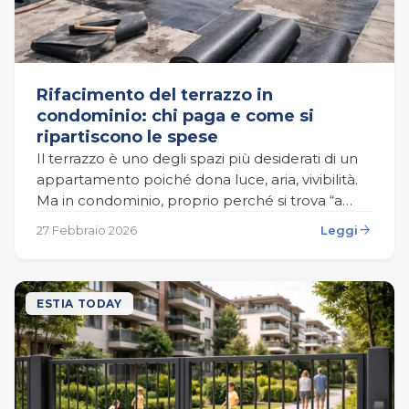
Rifacimento del terrazzo in
condominio: chi paga e come si
ripartiscono le spese
Il terrazzo è uno degli spazi più desiderati di un
appartamento poiché dona luce, aria, vivibilità.
Ma in condominio, proprio perché si trova “a
cavallo” tra proprietà privata e parti…
arrow_forward
27 Febbraio 2026
Leggi
ESTIA TODAY