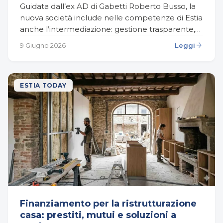
Guidata dall’ex AD di Gabetti Roberto Busso, la
nuova società include nelle competenze di Estia
anche l’intermediazione: gestione trasparente,
dati cerificati e consulenza evoluta per
arrow_forward
9 Giugno 2026
Leggi
trasformare il ruolo dell’agente immobiliare…
ESTIA TODAY
Finanziamento per la ristrutturazione
casa: prestiti, mutui e soluzioni a