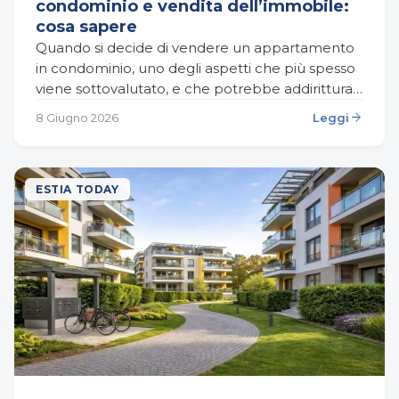
condominio e vendita dell’immobile:
cosa sapere
Quando si decide di vendere un appartamento
in condominio, uno degli aspetti che più spesso
viene sottovalutato, e che potrebbe addirittura
bloccare o compromettere la compravendita,
arrow_forward
8 Giugno 2026
Leggi
riguarda le difformità urbanistiche…
ESTIA TODAY