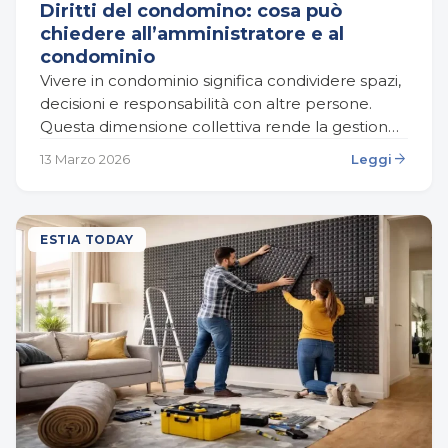
Diritti del condomino: cosa può
chiedere all’amministratore e al
condominio
Vivere in condominio significa condividere spazi,
decisioni e responsabilità con altre persone.
Questa dimensione collettiva rende la gestione
dell’edificio più complessa rispetto a quella di
arrow_forward
13 Marzo 2026
Leggi
una casa indipendente, perché ogni…
ESTIA TODAY