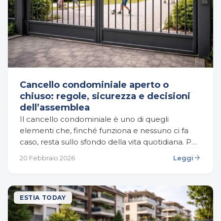
Cancello condominiale aperto o
chiuso: regole, sicurezza e decisioni
dell’assemblea
Il cancello condominiale è uno di quegli
elementi che, finché funziona e nessuno ci fa
caso, resta sullo sfondo della vita quotidiana. Poi
succede qualcosa: un vicino lo lascia
arrow_forward
20 Febbraio 2026
Leggi
costantemente…
ESTIA TODAY