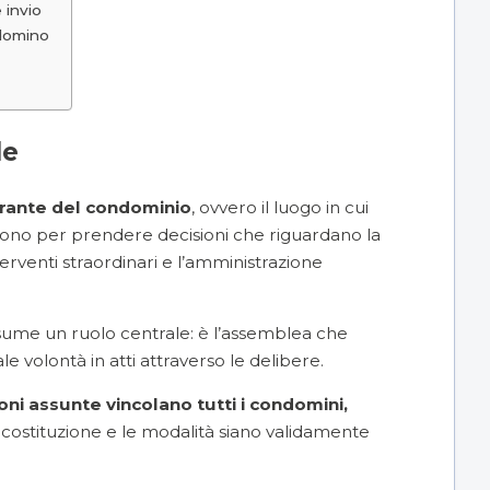
 invio
ndomino
le
erante del condominio
, ovvero il luogo in cui
niscono per prendere decisioni che riguardano la
terventi straordinari e l’amministrazione
ssume un ruolo centrale: è l’assemblea che
e volontà in atti attraverso le delibere.
ioni assunte vincolano tutti i condomini,
 costituzione e le modalità siano validamente