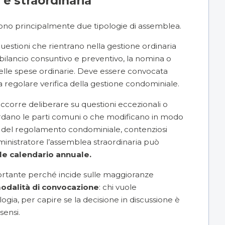
 e straordinaria
guono principalmente due tipologie di assemblea.
uestioni che rientrano nella gestione ordinaria
ilancio consuntivo e preventivo, la nomina o
delle spese ordinarie. Deve essere convocata
na regolare verifica della gestione condominiale.
ccorre deliberare su questioni eccezionali o
guardano le parti comuni o che modificano in modo
oni del regolamento condominiale, contenziosi
ministratore l’assemblea straordinaria può
le calendario annuale.
mportante perché incide sulle maggioranze
odalità di convocazione
: chi vuole
gia, per capire se la decisione in discussione è
sensi.