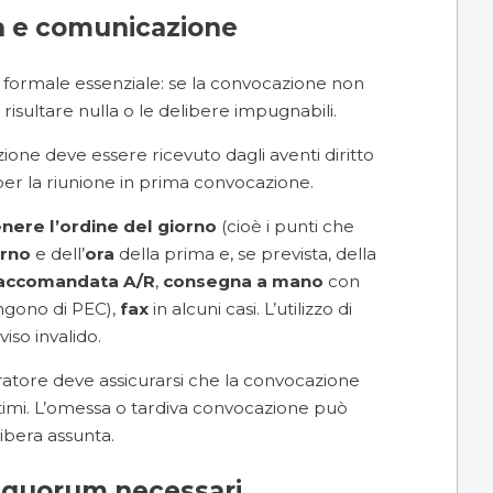
à e comunicazione
ormale essenziale: se la convocazione non
ò risultare nulla o le delibere impugnabili.
azione deve essere ricevuto dagli aventi diritto
 per la riunione in prima convocazione.
nere l’ordine del giorno
(cioè i punti che
orno
e dell’
ora
della prima e, se prevista, della
accomandata A/R
,
consegna a mano
con
ngono di PEC),
fax
in alcuni casi. L’utilizzo di
iso invalido.
tratore deve assicurarsi che la convocazione
ittimi. L’omessa o tardiva convocazione può
libera assunta.
e quorum necessari