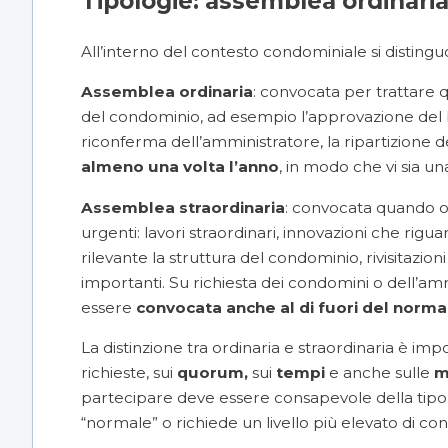
Tipologie: assemblea ordinaria
All’interno del contesto condominiale si distin
Assemblea ordinaria
: convocata per trattare q
del condominio, ad esempio l’approvazione del b
riconferma dell’amministratore, la ripartizione 
almeno una volta l’anno
, in modo che vi sia u
Assemblea straordinaria
: convocata quando o
urgenti: lavori straordinari, innovazioni che ri
rilevante la struttura del condominio, rivisitazi
importanti. Su richiesta dei condomini o dell’am
essere
convocata anche al di fuori del norma
La distinzione tra ordinaria e straordinaria è i
richieste, sui
quorum,
sui
tempi
e anche sulle
m
partecipare deve essere consapevole della tipolo
“normale” o richiede un livello più elevato di con