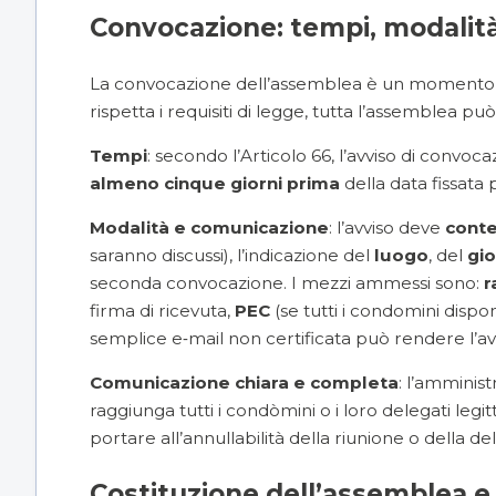
Convocazione: tempi, modalit
La convocazione dell’assemblea è un momento f
rispetta i requisiti di legge, tutta l’assemblea pu
Tempi
: secondo l’Articolo 66, l’avviso di convoc
almeno cinque giorni prima
della data fissata
Modalità e comunicazione
: l’avviso deve
conte
saranno discussi), l’indicazione del
luogo
, del
gi
seconda convocazione. I mezzi ammessi sono:
r
firma di ricevuta,
PEC
(se tutti i condomini dispo
semplice e‑mail non certificata può rendere l’avv
Comunicazione chiara e completa
: l’amminis
raggiunga tutti i condòmini o i loro delegati leg
portare all’annullabilità della riunione o della de
Costituzione dell’assemblea 