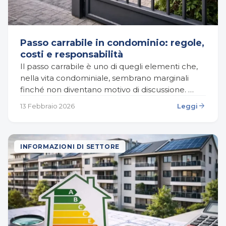
Passo carrabile in condominio: regole,
costi e responsabilità
Il passo carrabile è uno di quegli elementi che,
nella vita condominiale, sembrano marginali
finché non diventano motivo di discussione.
Un’auto parcheggiata davanti all’accesso, una
arrow_forward
13 Febbraio 2026
Leggi
multa inaspettata, un vicino che…
INFORMAZIONI DI SETTORE