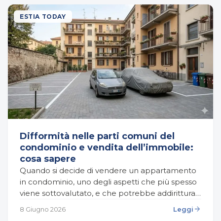
ESTIA TODAY
Difformità nelle parti comuni del
condominio e vendita dell’immobile:
cosa sapere
Quando si decide di vendere un appartamento
in condominio, uno degli aspetti che più spesso
viene sottovalutato, e che potrebbe addirittura
bloccare o compromettere la compravendita,
arrow_forward
8 Giugno 2026
Leggi
riguarda le difformità urbanistiche…