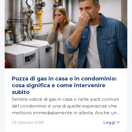
Puzza di gas in casa o in condominio:
cosa significa e come intervenire
subito
Sentire odore di gas in casa o nelle parti comuni
del condominio è una di quelle esperienze che
mettono immediatamente in allerta. Anche una
percezione lieve può generare ansia, perché…
arrow_forward
23 Gennaio 2026
Leggi