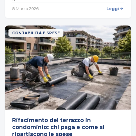
stesso tempo, vivere nello stesso edificio
arrow_forward
8 Marzo 2026
Leggi
significa anche…
CONTABILITÀ E SPESE
Rifacimento del terrazzo in
condominio: chi paga e come si
ripartiscono le spese