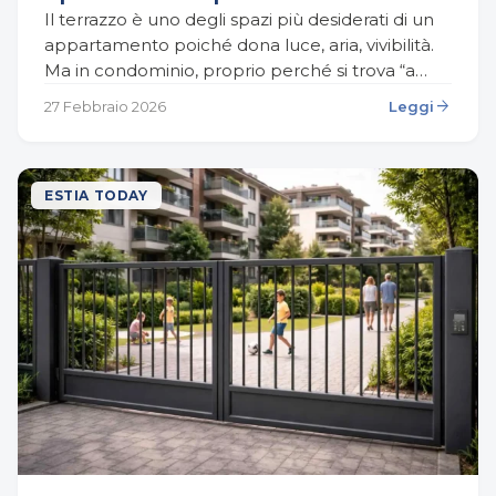
Il terrazzo è uno degli spazi più desiderati di un
appartamento poiché dona luce, aria, vivibilità.
Ma in condominio, proprio perché si trova “a
cavallo” tra proprietà privata e parti…
arrow_forward
27 Febbraio 2026
Leggi
ESTIA TODAY