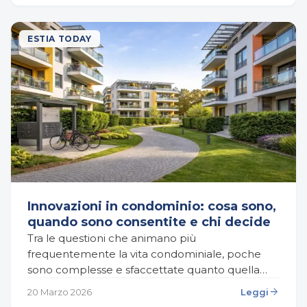
ESTIA TODAY
Innovazioni in condominio: cosa sono,
quando sono consentite e chi decide
Tra le questioni che animano più
frequentemente la vita condominiale, poche
sono complesse e sfaccettate quanto quella
delle innovazioni. Quando si tratta di modificare,
arrow_forward
20 Marzo 2026
Leggi
migliorare o trasformare le parti comuni…