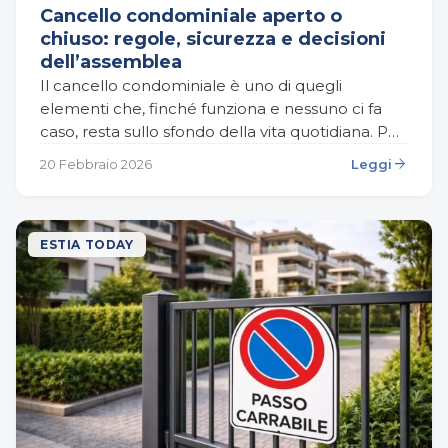
Cancello condominiale aperto o
chiuso: regole, sicurezza e decisioni
dell’assemblea
Il cancello condominiale è uno di quegli
elementi che, finché funziona e nessuno ci fa
caso, resta sullo sfondo della vita quotidiana. Poi
succede qualcosa: un vicino lo lascia
arrow_forward
20 Febbraio 2026
Leggi
costantemente…
ESTIA TODAY