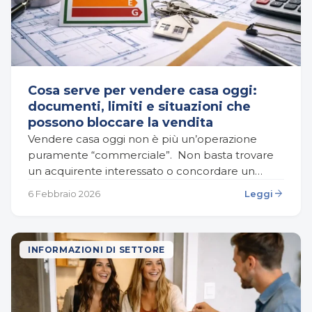
Cosa serve per vendere casa oggi:
documenti, limiti e situazioni che
possono bloccare la vendita
Vendere casa oggi non è più un’operazione
puramente “commerciale”. Non basta trovare
un acquirente interessato o concordare un
prezzo soddisfacente. La vendita di un immobile
arrow_forward
6 Febbraio 2026
Leggi
è un processo complesso, che…
INFORMAZIONI DI SETTORE