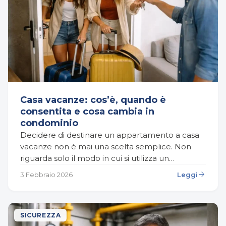
Casa vacanze: cos’è, quando è
consentita e cosa cambia in
condominio
Decidere di destinare un appartamento a casa
vacanze non è mai una scelta semplice. Non
riguarda solo il modo in cui si utilizza un
immobile di proprietà, ma incide su…
arrow_forward
3 Febbraio 2026
Leggi
SICUREZZA