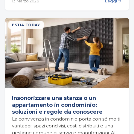
arrow_forward
13 Marzo 2026
Leggi
una casa indipendente, perché ogni…
ESTIA TODAY
Insonorizzare una stanza o un
appartamento in condominio:
soluzioni e regole da conoscere
La convivenza in condominio porta con sé molti
vantaggi: spazi condivisi, costi distribuiti e una
gestione comune di servizi e manutenzioni. Allo