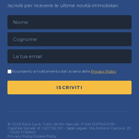
Iscriviti per ricevere le ultime novità immobiliari.
Nome
Cognome
Indirizzo email
Acconsento al trattamento dati ai sensi della
Privacy Policy
ISCRIVITI
© 2026 Estia S.p.A. Tutti i diritti riservati. P.IVA 12471240015 -
Capitale Sociale: € 1.621.762,00 - Sede Legale: Via Antonio Canova, 25
- 10126 TORINO
Privacy Policy
Cookie Policy