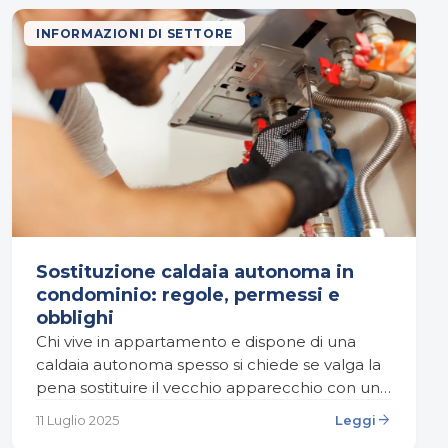
INFORMAZIONI DI SETTORE
Sostituzione caldaia autonoma in
condominio: regole, permessi e
obblighi
Chi vive in appartamento e dispone di una
caldaia autonoma spesso si chiede se valga la
pena sostituire il vecchio apparecchio con una
caldaia a condensazione di ultima
arrow_forward
11 Luglio 2025
Leggi
generazione: i…