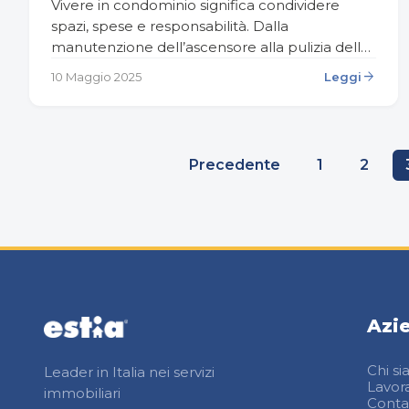
Vivere in condominio significa condividere
spazi, spese e responsabilità. Dalla
manutenzione dell’ascensore alla pulizia delle
scale, fino al riscaldamento centralizzato, ogni
arrow_forward
10 Maggio 2025
Leggi
servizio ha un costo che viene suddiviso tra i…
Paginazione
Precedente
1
2
degli
articoli
Azi
Chi s
Leader in Italia nei servizi
Lavor
immobiliari
Contat