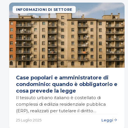
INFORMAZIONI DI SETTORE
Case popolari e amministratore di
condominio: quando è obbligatorio e
cosa prevede la legge
Il tessuto urbano italiano è costellato di
complessi di edilizia residenziale pubblica
(ERP), realizzati per tutelare il diritto
all’abitazione delle fasce economicamente più
arrow_forward
25 Luglio 2025
Leggi
fragili. Questi edifici, meglio noti come case…