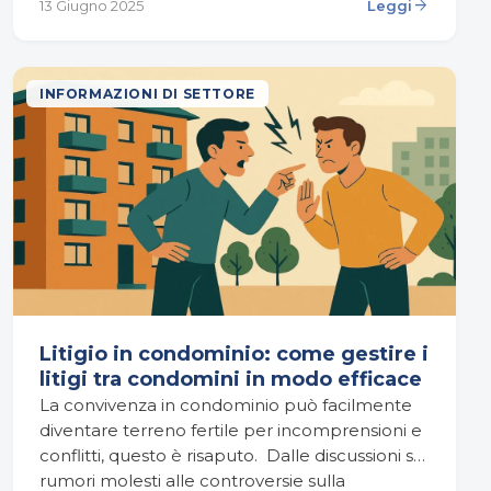
arrow_forward
13 Giugno 2025
Leggi
all’interno di un condominio, alle…
INFORMAZIONI DI SETTORE
Litigio in condominio: come gestire i
litigi tra condomini in modo efficace
La convivenza in condominio può facilmente
diventare terreno fertile per incomprensioni e
conflitti, questo è risaputo. Dalle discussioni sui
rumori molesti alle controversie sulla