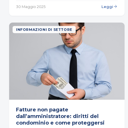
tanto per i proprietari quanto per gli…
arrow_forward
30 Maggio 2025
Leggi
INFORMAZIONI DI SETTORE
Fatture non pagate
dall’amministratore: diritti del
condominio e come proteggersi