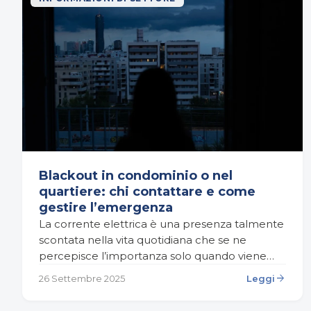
Blackout in condominio o nel
quartiere: chi contattare e come
gestire l’emergenza
La corrente elettrica è una presenza talmente
scontata nella vita quotidiana che se ne
percepisce l’importanza solo quando viene
meno. Un’interruzione improvvisa della
arrow_forward
26 Settembre 2025
Leggi
fornitura, oltre al disagio immediato, può
sollevare…