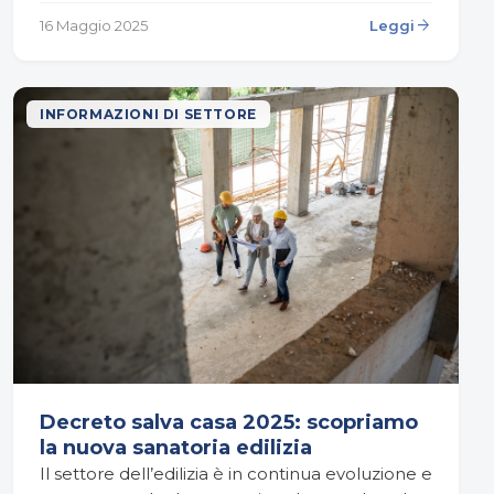
ripartizione delle spese comuni, fino ai…
arrow_forward
16 Maggio 2025
Leggi
INFORMAZIONI DI SETTORE
Decreto salva casa 2025: scopriamo
la nuova sanatoria edilizia
Il settore dell’edilizia è in continua evoluzione e