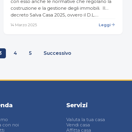
con esso anche le normative che regolano la
costruzione e la gestione degli immobili. Il
decreto Salva Casa 2025, ovvero il D.L.…
arrow_forward
14 Marzo 2025
Leggi
3
4
5
Successivo
enda
Servizi
iamo
Valuta la tua casa
a con noi
Vendi casa
ti
Affitta casa