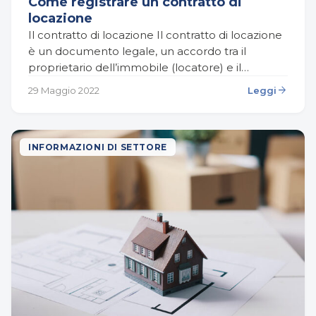
Come registrare un contratto di
locazione
Il contratto di locazione Il contratto di locazione
è un documento legale, un accordo tra il
proprietario dell’immobile (locatore) e il
soggetto che gode e utilizza il bene (locatario).
arrow_forward
29 Maggio 2022
Leggi
Entrambe…
INFORMAZIONI DI SETTORE