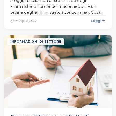
A oggi, in Italia, non esiste un albo degli
amministratori di condominio e neppure un
ordine degli amministratori condominiali. Cosa
significa? Che non esiste, di fatto, nessun obbligo
arrow_forward
30 Maggio 2022
Leggi
d’iscrizione a…
INFORMAZIONI DI SETTORE