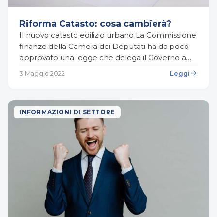
Riforma Catasto: cosa cambierà?
Il nuovo catasto edilizio urbano La Commissione
finanze della Camera dei Deputati ha da poco
approvato una legge che delega il Governo a
effettuare una nuova mappatura degli immobili
arrow_forward
3 Maggio 2022
Leggi
italiani…
INFORMAZIONI DI SETTORE