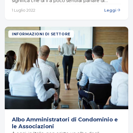
significa che di lì a poco sentirai parlare di
contratto da firmare, probabilmente…
arrow_forward
1 Luglio 2022
Leggi
INFORMAZIONI DI SETTORE
Albo Amministratori di Condominio e
le Associazioni