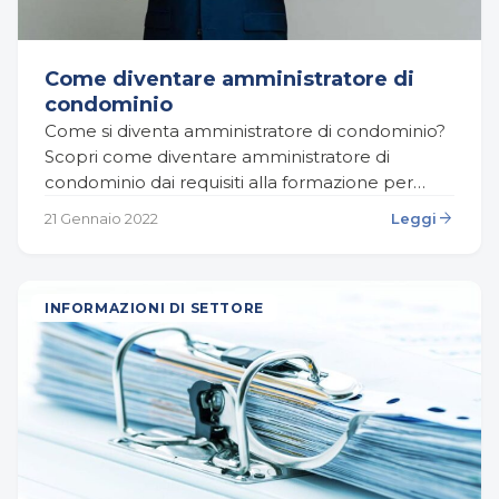
Come diventare amministratore di
condominio
Come si diventa amministratore di condominio?
Scopri come diventare amministratore di
condominio dai requisiti alla formazione per
intraprendere questa carriera in modo
arrow_forward
21 Gennaio 2022
Leggi
professionale. Quali sono i requisiti minimi
secondo la…
INFORMAZIONI DI SETTORE