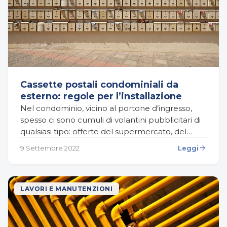
Cassette postali condominiali da
esterno: regole per l’installazione
Nel condominio, vicino al portone d’ingresso,
spesso ci sono cumuli di volantini pubblicitari di
qualsiasi tipo: offerte del supermercato, del
nuovo autolavaggio che ha appena inaugurato,
arrow_forward
9 Settembre 2022
Leggi
sconti dei negozi di…
LAVORI E MANUTENZIONI