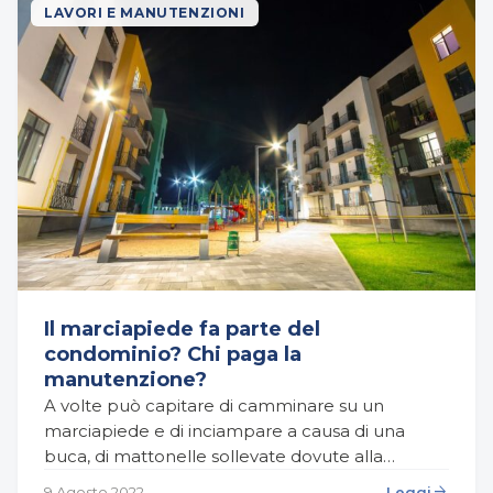
LAVORI E MANUTENZIONI
Il marciapiede fa parte del
condominio? Chi paga la
manutenzione?
A volte può capitare di camminare su un
marciapiede e di inciampare a causa di una
buca, di mattonelle sollevate dovute alla
mancata (o pessima) manutenzione o, nelle
arrow_forward
9 Agosto 2022
Leggi