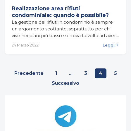
Realizzazione area rifiuti
condominiale: quando è possibile?
La gestione dei rifiuti in condominio è sempre
un argomento scottante, soprattutto per chi
vive nei piani più bassi e si trova talvolta ad avere
una visuale per nulla piacevole…
arrow_forward
24 Marzo 2022
Leggi
Paginazione
Precedente
1
…
3
4
5
degli
Successivo
articoli