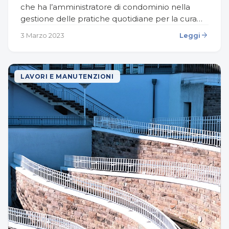
che ha l’amministratore di condominio nella
gestione delle pratiche quotidiane per la cura
dello stabile e dei suoi condòmini, sia in senso
arrow_forward
3 Marzo 2023
Leggi
pratico…
LAVORI E MANUTENZIONI