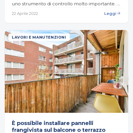
uno strumento di controllo molto importante.
Esso permette di garantire maggiore sicurezza a
arrow_forward
22 Aprile 2022
Leggi
tutti coloro che abitano…
LAVORI E MANUTENZIONI
È possibile installare pannelli
frangivista sul balcone o terrazzo