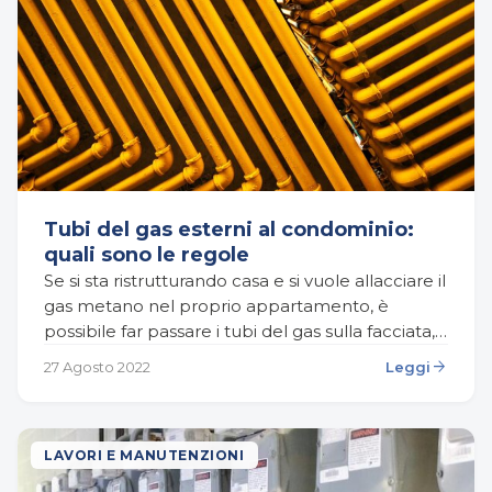
Tubi del gas esterni al condominio:
quali sono le regole
Se si sta ristrutturando casa e si vuole allacciare il
gas metano nel proprio appartamento, è
possibile far passare i tubi del gas sulla facciata,
sulle pareti comuni o sotto…
arrow_forward
27 Agosto 2022
Leggi
LAVORI E MANUTENZIONI