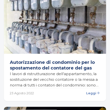
Autorizzazione di condominio per lo
spostamento del contatore del gas
I lavori di ristrutturazione dell’appartamento, la
sostituzione del vecchio contatore o la messa a
norma di tutti i contatori del condominio: sono
tante le situazioni nelle quali può essere
arrow_forward
23 Agosto 2022
Leggi
necessario…