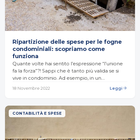
Ripartizione delle spese per le fogne
condominiali: scopriamo come
funziona
Quante volte hai sentito l’espressione “l’unione
fa la forza”?! Sappi che è tanto più valida se si
vive in condominio. Ad esempio, in un
condominio è abitudine usufruire di spazi…
arrow_forward
18 Novembre 2022
Leggi
CONTABILITÀ E SPESE