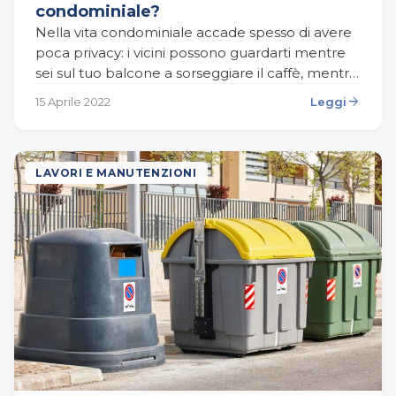
condominiale?
Nella vita condominiale accade spesso di avere
poca privacy: i vicini possono guardarti mentre
sei sul tuo balcone a sorseggiare il caffè, mentre
leggi o godi il sole durante le…
arrow_forward
15 Aprile 2022
Leggi
LAVORI E MANUTENZIONI