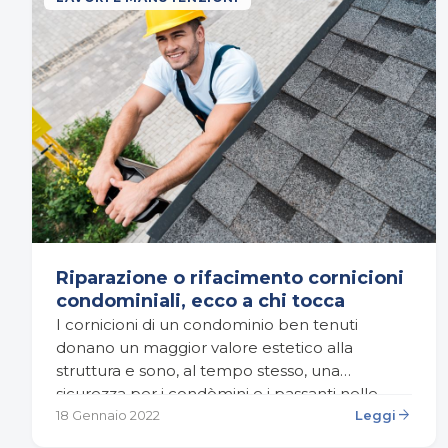
Riparazione o rifacimento cornicioni
condominiali, ecco a chi tocca
I cornicioni di un condominio ben tenuti
donano un maggior valore estetico alla
struttura e sono, al tempo stesso, una
sicurezza per i condòmini e i passanti nelle
arrow_forward
prossimità dell’edificio. …
18 Gennaio 2022
Leggi