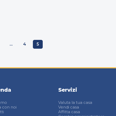
…
4
5
enda
Servizi
iamo
Valuta la tua casa
a con noi
Vendi casa
ti
Affitta casa