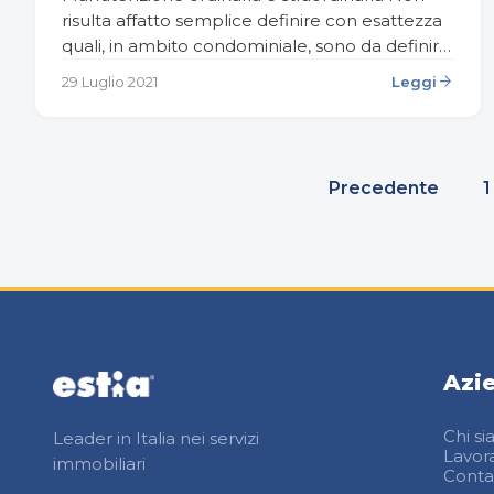
risulta affatto semplice definire con esattezza
quali, in ambito condominiale, sono da definirsi
lavori straordinari e quali invece ordinari. Quello
arrow_forward
29 Luglio 2021
Leggi
che è certo è che come riferimento
normativo…
Paginazione
Precedente
1
degli
articoli
Azi
Chi s
Leader in Italia nei servizi
Lavor
immobiliari
Contat