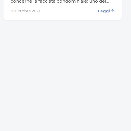
concerne la facciata condominiale: uno dei
temi più dibattuti nelle assemblee, che finisce
arrow_forward
18 Ottobre 2021
Leggi
talvolta per surriscaldare gli…