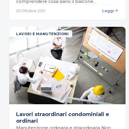
comprendere cosa siano il balcone
aggettante e la terrazza a livello, soprattutto
arrow_forward
25 Ottobre 2021
Leggi
perché sono concetti con…
LAVORI E MANUTENZIONI
Lavori straordinari condominiali e
ordinari
Manutenzione ordinaria e straordinaria Non