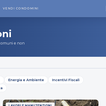
VENDI
CONDOMINI
oni
i comuni e non
e
Energia e Ambiente
Incentivi Fiscali
za
LAVORI E MANUTENZIONI