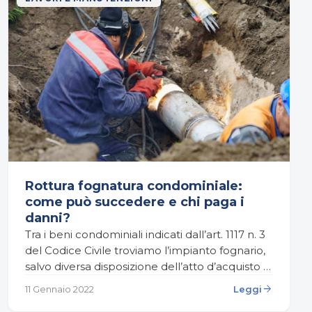
Rottura fognatura condominiale:
come può succedere e chi paga i
danni?
Tra i beni condominiali indicati dall’art. 1117 n. 3
del Codice Civile troviamo l’impianto fognario,
salvo diversa disposizione dell’atto d’acquisto o
del regolamento contrattuale regolarmente
arrow_forward
11 Gennaio 2022
Leggi
trascritto. Come accade per la…