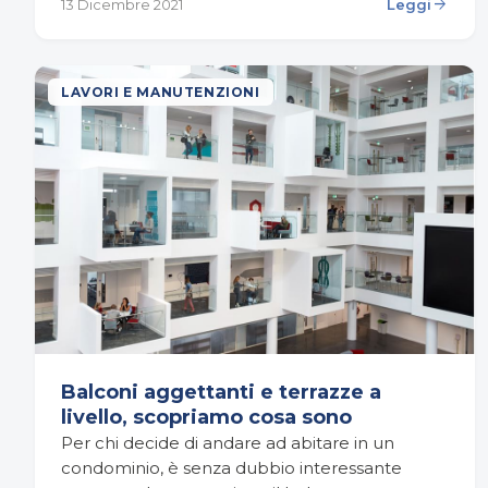
manutenzione regolare. Vediamo…
arrow_forward
13 Dicembre 2021
Leggi
LAVORI E MANUTENZIONI
Balconi aggettanti e terrazze a
livello, scopriamo cosa sono
Per chi decide di andare ad abitare in un
condominio, è senza dubbio interessante